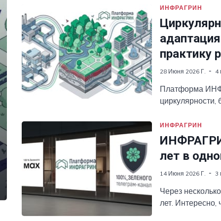
ИНФРАГРИН
Циркулярн
адаптация
практику 
28 Июня 2026 Г.
4
Платформа ИНФР
циркулярности, 
России
ИНФРАГРИН
ИНФРАГРИН
лет в одн
14 Июня 2026 Г.
3
Через несколько
лет. Интересно,
ИНФРАГРИН, и в