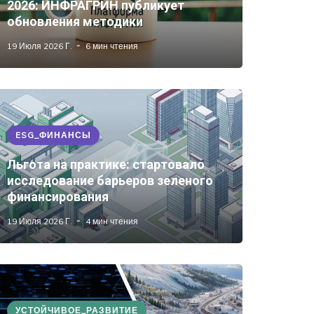
2026: ИНФРАГРИН публикует
обновления методики
19 Июля 2026 Г.
6 мин чтения
ESG_ФИНАНСЫ
Льгота на практике: стартовало
исследование барьеров зеленого
финансирования
19 Июля 2026 Г.
4 мин чтения
УСТОЙЧИВОЕ_РАЗВИТИЕ