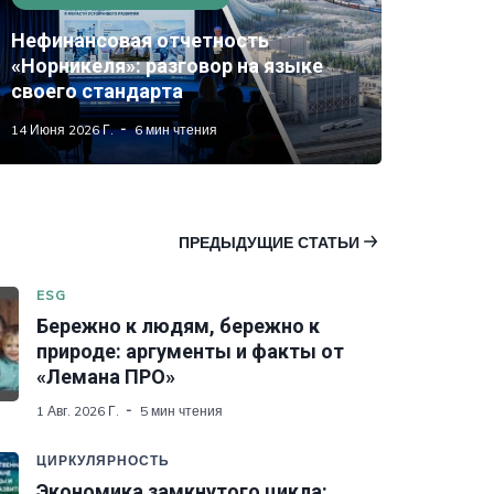
Нефинансовая отчетность
«Норникеля»: разговор на языке
своего стандарта
14 Июня 2026 Г.
6 мин чтения
ПРЕДЫДУЩИЕ СТАТЬИ
ESG
Бережно к людям, бережно к
природе: аргументы и факты от
«Лемана ПРО»
1 Авг. 2026 Г.
5 мин чтения
ЦИРКУЛЯРНОСТЬ
Экономика замкнутого цикла: