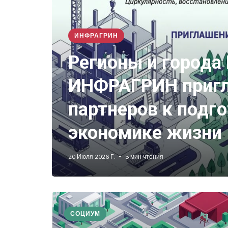
ИНФРАГРИН
Регионы и города 
ИНФРАГРИН пригл
партнеров к подг
экономике жизни
20 Июля 2026 Г.
5 мин чтения
СОЦИУМ