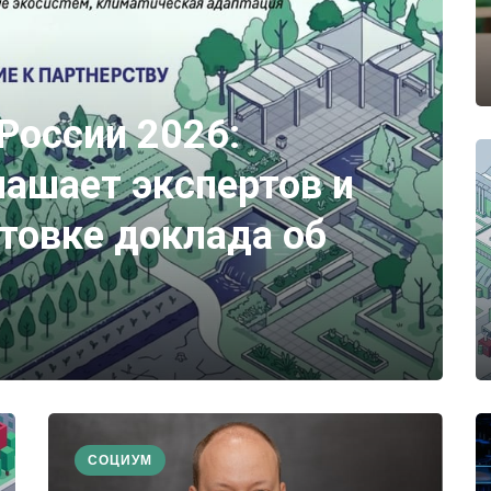
России 2026:
ашает экспертов и
отовке доклада об
СОЦИУМ