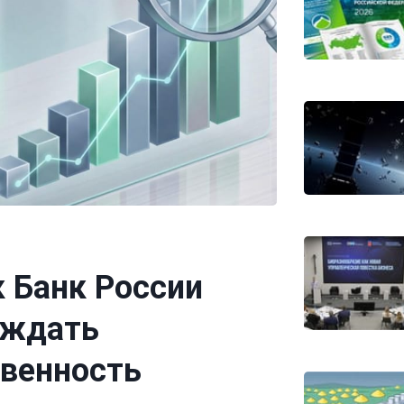
к Банк России
рждать
венность