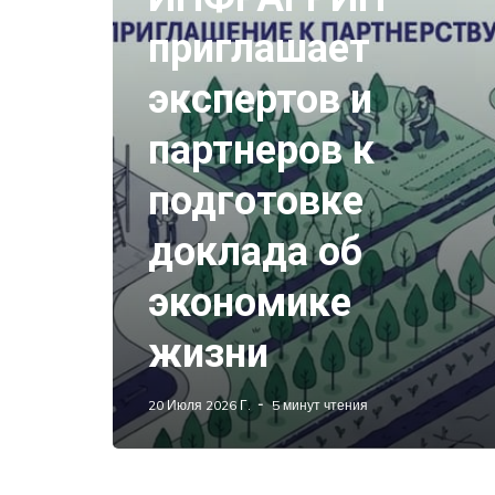
приглашает
экспертов и
партнеров к
подготовке
доклада об
экономике
жизни
20 Июля 2026 Г.
5 минут чтения