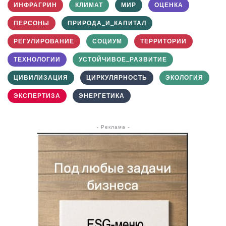
ИНФРАГРИН
КЛИМАТ
МИР
ОЦЕНКА
ПЕРСОНЫ
ПРИРОДА_И_КАПИТАЛ
РЕГУЛИРОВАНИЕ
СОЦИУМ
ТЕРРИТОРИИ
ТЕХНОЛОГИИ
УСТОЙЧИВОЕ_РАЗВИТИЕ
ЦИВИЛИЗАЦИЯ
ЦИРКУЛЯРНОСТЬ
ЭКОЛОГИЯ
ЭКСПЕРТИЗА
ЭНЕРГЕТИКА
- Реклама -