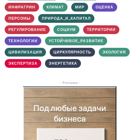
ИНФРАГРИН
КЛИМАТ
МИР
ОЦЕНКА
ПЕРСОНЫ
ПРИРОДА_И_КАПИТАЛ
РЕГУЛИРОВАНИЕ
СОЦИУМ
ТЕРРИТОРИИ
ТЕХНОЛОГИИ
УСТОЙЧИВОЕ_РАЗВИТИЕ
ЦИВИЛИЗАЦИЯ
ЦИРКУЛЯРНОСТЬ
ЭКОЛОГИЯ
ЭКСПЕРТИЗА
ЭНЕРГЕТИКА
- Реклама -