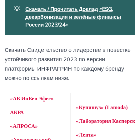
💡
Скачать / Прочитать Доклад «ESG,
декарбонизация и зелёные финансы
России 2023/24»
Скачать Свидетельство о лидерстве в повестке
устойчивого развития 2023 по версии
платформы ИНФРАГРИН по каждому бренду
можно по ссылкам ниже.
«АБ ИнБев Эфес»
«Купишуз» (Lamoda)
АКРА
«Лаборатория Касперско
«АЛРОСА»
«Лента»
«Архангельский