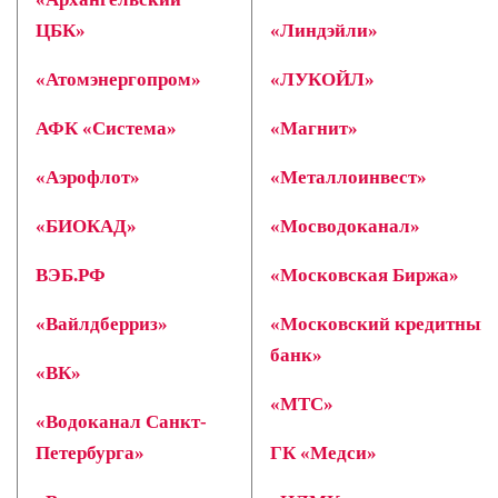
ЦБК»
«Линдэйли»
«Атомэнергопром»
«ЛУКОЙЛ»
АФК «Система»
«Магнит»
«Аэрофлот»
«Металлоинвест»
«БИОКАД»
«Мосводоканал»
ВЭБ.РФ
«Московская Биржа»
«Вайлдберриз»
«Московский кредитный
банк»
«ВК»
«МТС»
«Водоканал Санкт-
Петербурга»
ГК «Медси»