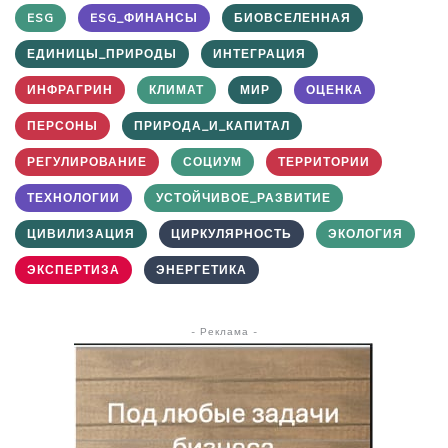
ESG
ESG_ФИНАНСЫ
БИОВСЕЛЕННАЯ
ЕДИНИЦЫ_ПРИРОДЫ
ИНТЕГРАЦИЯ
ИНФРАГРИН
КЛИМАТ
МИР
ОЦЕНКА
ПЕРСОНЫ
ПРИРОДА_И_КАПИТАЛ
РЕГУЛИРОВАНИЕ
СОЦИУМ
ТЕРРИТОРИИ
ТЕХНОЛОГИИ
УСТОЙЧИВОЕ_РАЗВИТИЕ
ЦИВИЛИЗАЦИЯ
ЦИРКУЛЯРНОСТЬ
ЭКОЛОГИЯ
ЭКСПЕРТИЗА
ЭНЕРГЕТИКА
- Реклама -