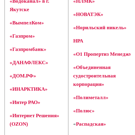
«Водоканал» в г.
«НЛМК»
Якутске
«НОВАТЭК»
«ВымпелКом»
«Норильский никель»
«Газпром»
НРА
«Газпромбанк»
«О1 Пропертиз Менеджме
«ДАНАФЛЕКС»
«Объединенная
«ДОМ.РФ»
судостроительная
корпорация»
«ИНАРКТИКА»
«Полиметалл»
«Интер РАО»
«Полюс»
«Интернет Решения»
(OZON)
«
Распадская»