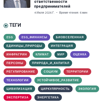
ответственности
предпринимателей
4 Июля 2026 Г.
Время чтения: 6 мин
ТЕГИ
ESG
ESG_ФИНАНСЫ
БИОВСЕЛЕННАЯ
ЕДИНИЦЫ_ПРИРОДЫ
ИНТЕГРАЦИЯ
ИНФРАГРИН
КЛИМАТ
МИР
ОЦЕНКА
ПЕРСОНЫ
ПРИРОДА_И_КАПИТАЛ
РЕГУЛИРОВАНИЕ
СОЦИУМ
ТЕРРИТОРИИ
ТЕХНОЛОГИИ
УСТОЙЧИВОЕ_РАЗВИТИЕ
ЦИВИЛИЗАЦИЯ
ЦИРКУЛЯРНОСТЬ
ЭКОЛОГИЯ
ЭКСПЕРТИЗА
ЭНЕРГЕТИКА