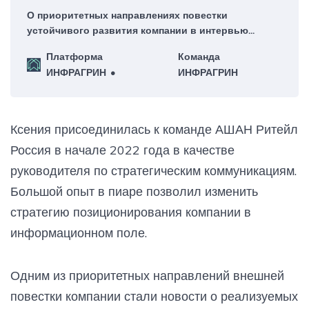
О приоритетных направлениях повестки
устойчивого развития компании в интервью
руководителю платформы ИНФРАГРИН Светлане
Платформа
Команда
Бик рассказывает Ксения Дитяткина, директор по
ИНФРАГРИН
ИНФРАГРИН
коммуникациям и социальной ответственности
АШАН Ритейл Россия.
Ксения присоединилась к команде АШАН Ритейл
Россия в начале 2022 года в качестве
руководителя по стратегическим коммуникациям.
Большой опыт в пиаре позволил изменить
стратегию позиционирования компании в
информационном поле.
Одним из приоритетных направлений внешней
повестки компании стали новости о реализуемых