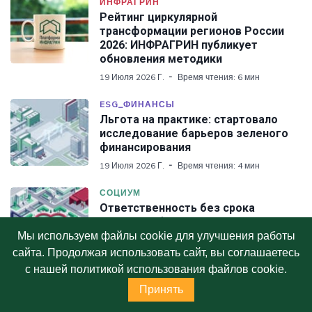
ИНФРАГРИН
Рейтинг циркулярной
трансформации регионов России
2026: ИНФРАГРИН публикует
обновления методики
19 Июля 2026 Г.
Время чтения: 6 мин
ESG_ФИНАНСЫ
Льгота на практике: стартовало
исследование барьеров зеленого
финансирования
19 Июля 2026 Г.
Время чтения: 4 мин
СОЦИУМ
Ответственность без срока
давности: Фонд Потанина
отчитался о результатах работы за
Мы используем файлы cookie для улучшения работы
2025 год
сайта. Продолжая использовать сайт, вы соглашаетесь
5 Июля 2026 Г.
Время чтения: 5 мин
с нашей политикой использования файлов cookie.
Принять
СОЦИУМ
Вера и дело: конфессиональные