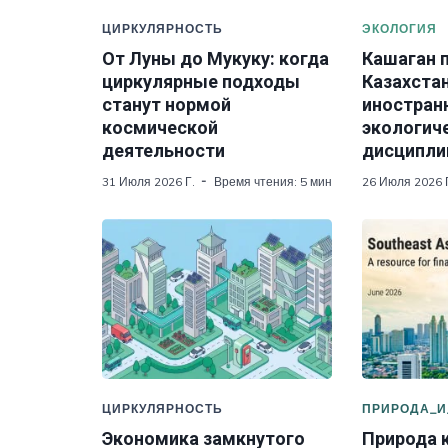
Применение искусственного интеллект
ЦИРКУЛЯРНОСТЬ
ЭКОЛОГИЯ
повышения производительности
От Луны до Мукуку: когда
Кашаган п
Цифровой мониторинг выбросов и ис
Потенциал для тиражирования практик
циркулярные подходы
Казахста
Управление данными и федерация дл
станут нормой
иностран
космической
экологич
Автоматизация и интеллектуальное у
деятельности
дисципл
Использование цифровых технологий 
31 Июля 2026 Г.
Время чтения: 5 мин
26 Июля 2026 
экстремальных климатических явлен
Идеальный проект должен продемонс
♻️ Циркулярная экономика
Подробно о категории
ЦИРКУЛЯРНОСТЬ
ПРИРОДА_И
Экономика замкнутого
Природа 