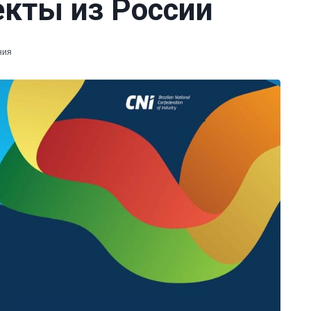
кты из России
ния