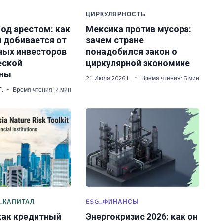
а и анализа данных для декарбонизации и 
ЦИРКУЛЯРНОСТЬ
од арестом: как
Мексика против мусора:
пользования природных ресурсов
и (20%)
н добивается от
зачем стране
я обмена климатическими данными
ных инвесторов
понадобился закон о
еской
циркулярной экономике
правление экологическими системами
ины
21 Июля 2026 Г.
Время чтения: 5 мин
для предотвращения и смягчения последствий 
Г.
Время чтения: 7 мин
ий
трировать
_КАПИТАЛ
ESG_ФИНАНСЫ
как кредитный
Энергокризис 2026: как он