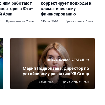
 с ним работают
корректирует подходы к
нвесторы в Юго-
климатическому
й Азии
финансированию
вания отходов и биомассы в промышленности
Г.
Время чтения: 7 мин
5 Июля 2026 Г.
Время чтения: 6 мин
 углерода для сокращения выбросов
зирующие отходы и способствующие 
ов
становления ресурсов
ПРЕДЫДУЩАЯ СТАТЬЯ
а продуктов с акцентом на перепрофилирование 
Мария Подкопаева, директор по
цикл
устойчивому развитию Х5 Group
трировать
4 Мая 2025 Г.
Время чтения: 3 мин
 устойчивое производство