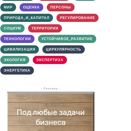
МИР
ОЦЕНКА
ПЕРСОНЫ
ПРИРОДА_И_КАПИТАЛ
РЕГУЛИРОВАНИЕ
СОЦИУМ
ТЕРРИТОРИИ
ТЕХНОЛОГИИ
УСТОЙЧИВОЕ_РАЗВИТИЕ
ЦИВИЛИЗАЦИЯ
ЦИРКУЛЯРНОСТЬ
ЭКОЛОГИЯ
ЭКСПЕРТИЗА
ЭНЕРГЕТИКА
- Реклама -