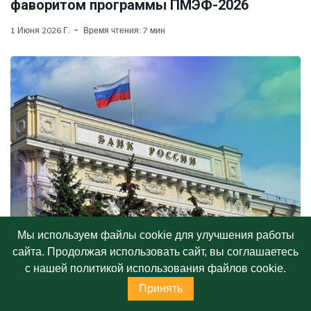
фаворитом программы ПМЭФ-2026
1 Июня 2026 Г.
Время чтения: 7 мин
Мы используем файлы cookie для улучшения работы
сайта. Продолжая использовать сайт, вы соглашаетесь
РЕГУЛИРОВАНИЕ
с нашей политикой использования файлов cookie.
ЦБ в диалоге: какие новации предложено
Принять
обсудить по проектам устойчивого