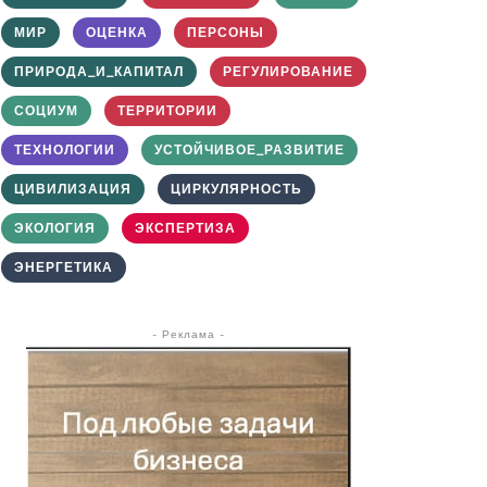
МИР
ОЦЕНКА
ПЕРСОНЫ
ПРИРОДА_И_КАПИТАЛ
РЕГУЛИРОВАНИЕ
СОЦИУМ
ТЕРРИТОРИИ
ТЕХНОЛОГИИ
УСТОЙЧИВОЕ_РАЗВИТИЕ
ЦИВИЛИЗАЦИЯ
ЦИРКУЛЯРНОСТЬ
ЭКОЛОГИЯ
ЭКСПЕРТИЗА
ЭНЕРГЕТИКА
- Реклама -