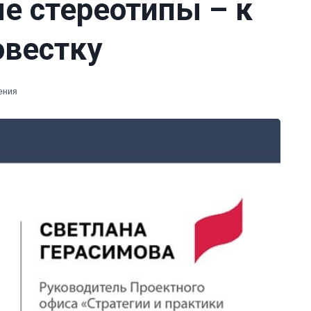
е стереотипы – к
овестку
ения