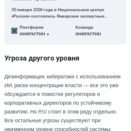
30 января 2026 года в Национальном центре
«Россия» состоялись Январские экспертные
диалоги в рамках инициативы. О чем говорил
Платформа
Команда
Максим Орешкин?
ИНФРАГРИН
ИНФРАГРИН
Угроза другого уровня
Дезинформация, кибератаки с использованием
ИИ, риски концентрации власти — все это уже
обсуждается в повестке регуляторов и
корпоративных директоров по устойчивому
развитию. Но RSI стоит в этом ряду отдельно.
Все остальные угрозы существуют при
неизменном уровне способностей системы: