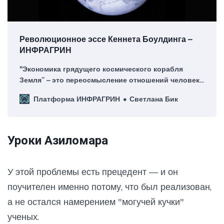
Революционное эссе Кеннета Боулдинга –
ИНФРАГРИН
″Экономика грядущего космического корабля
Земля” – это переосмысление отношений человека
и природы. В рублике «Цивилизация» на
Платформа ИНФРАГРИН
Светлана Бик
платформе ИНФРАГРИН мы рассказываем о людях
и их творениях, которые изменили мышление
поколений.
Уроки Азиломара
У этой проблемы есть прецедент — и он
поучителен именно потому, что был реализован,
а не остался намерением "могучей кучки"
ученых.