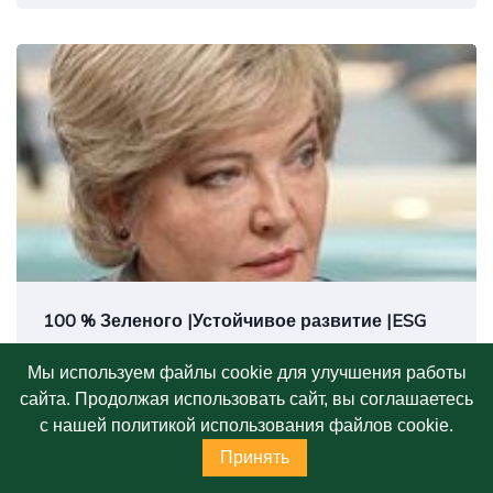
трансгуманизм и устойчивость, космическая
экспансия, эволюция сознания.
100 % Зеленого |Устойчивое развитие |ESG
Устойчивое развитие, зеленые финансы,
Мы используем файлы cookie для улучшения работы
экономика замкнутого цикла, ESG, климат.
сайта. Продолжая использовать сайт, вы соглашаетесь
Авторский канал руководителя платформы
с нашей политикой использования файлов cookie.
MAX
ИНФРАГРИН Светланы Бик
Принять