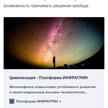
возможность принимать решения вообще.
Цивилизация - Платформа ИНФРАГРИН
Философское осмысление устойчивого развития
и экзистенциальные вызовы человечества:
пределы роста и планетарные границы, будущее
Платформа ИНФРАГРИН
цивилизации на Земле, концепции ноосферы и
антропоцена, этика будущих поколений,