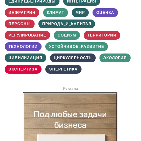
ЕДИНИЦЫ_ПРИРОДЫ
ИНТЕГРАЦИЯ
ИНФРАГРИН
КЛИМАТ
МИР
ОЦЕНКА
ПЕРСОНЫ
ПРИРОДА_И_КАПИТАЛ
РЕГУЛИРОВАНИЕ
СОЦИУМ
ТЕРРИТОРИИ
ТЕХНОЛОГИИ
УСТОЙЧИВОЕ_РАЗВИТИЕ
ЦИВИЛИЗАЦИЯ
ЦИРКУЛЯРНОСТЬ
ЭКОЛОГИЯ
ЭКСПЕРТИЗА
ЭНЕРГЕТИКА
- Реклама -