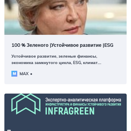
100 % Зеленого |Устойчивое развитие |ESG
Устойчивое развитие, зеленые финансы,
экономика замкнутого цикла, ESG, климат.
Авторский канал руководителя платформы
MAX
ИНФРАГРИН Светланы Бик