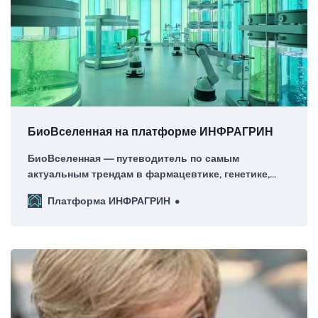
БиоВселенная на платформе ИНФРАГРИН
БиоВселенная — путеводитель по самым
актуальным трендам в фармацевтике, генетике,
биотехнологиях и биоэкономике. Присоединяйтесь
Платформа ИНФРАГРИН
к нам в исследовании будущего, где биология и
инновации переписывают правила экономики.