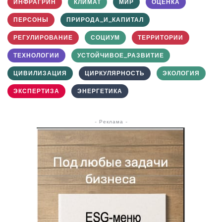
ИНФРАГРИН
КЛИМАТ
МИР
ОЦЕНКА
ПЕРСОНЫ
ПРИРОДА_И_КАПИТАЛ
РЕГУЛИРОВАНИЕ
СОЦИУМ
ТЕРРИТОРИИ
ТЕХНОЛОГИИ
УСТОЙЧИВОЕ_РАЗВИТИЕ
ЦИВИЛИЗАЦИЯ
ЦИРКУЛЯРНОСТЬ
ЭКОЛОГИЯ
ЭКСПЕРТИЗА
ЭНЕРГЕТИКА
- Реклама -