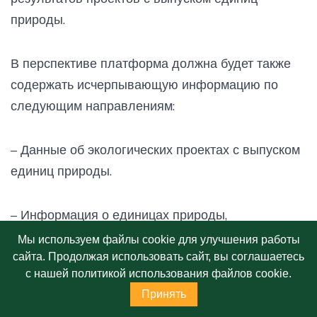
природы.
В перспективе платформа должна будет также
содержать исчерпывающую информацию по
следующим направлениям:
– Данные об экологических проектах с выпуском
единиц природы.
– Информация о единицах природы,
выпущенных в обращение по результатам
Мы используем файлы cookie для улучшения работы
реализации проектов.
сайта. Продолжая использовать сайт, вы соглашаетесь
с нашей политикой использования файлов cookie.
Принять
– История сделок с единицами природы между