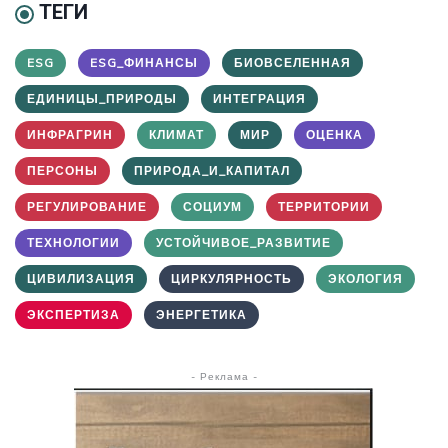
ТЕГИ
ESG
ESG_ФИНАНСЫ
БИОВСЕЛЕННАЯ
ЕДИНИЦЫ_ПРИРОДЫ
ИНТЕГРАЦИЯ
ИНФРАГРИН
КЛИМАТ
МИР
ОЦЕНКА
ПЕРСОНЫ
ПРИРОДА_И_КАПИТАЛ
РЕГУЛИРОВАНИЕ
СОЦИУМ
ТЕРРИТОРИИ
ТЕХНОЛОГИИ
УСТОЙЧИВОЕ_РАЗВИТИЕ
ЦИВИЛИЗАЦИЯ
ЦИРКУЛЯРНОСТЬ
ЭКОЛОГИЯ
ЭКСПЕРТИЗА
ЭНЕРГЕТИКА
- Реклама -