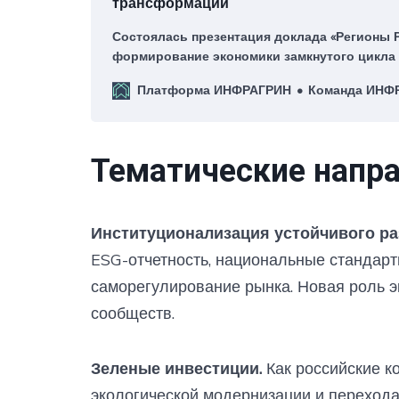
трансформации
Состоялась презентация доклада «Регионы 
формирование экономики замкнутого цикла 
природного потенциала. 2025» с результата
Платформа ИНФРАГРИН
Команда ИНФ
национального рейтинга циркулярной тран
субъектов Российской Федерации, подготов
аналитической платформой ИНФРАГРИН.
Тематические напра
Институционализация устойчивого ра
ESG-отчетность, национальные стандарт
саморегулирование рынка. Новая роль 
сообществ.
Зеленые инвестиции.
Как российские к
экологической модернизации и перехода 