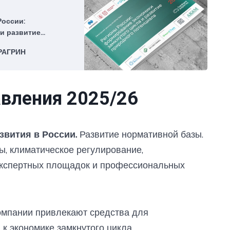
России:
и развитие
ми первого
РАГРИН
сформации
ленного экспертно-
вления 2025/26
звития в России.
Развитие нормативной базы.
ы, климатическое регулирование,
экспертных площадок и профессиональных
омпании привлекают средства для
к экономике замкнутого цикла.