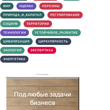
МИР
ОЦЕНКА
ПЕРСОНЫ
ПРИРОДА_И_КАПИТАЛ
РЕГУЛИРОВАНИЕ
СОЦИУМ
ТЕРРИТОРИИ
ТЕХНОЛОГИИ
УСТОЙЧИВОЕ_РАЗВИТИЕ
ЦИВИЛИЗАЦИЯ
ЦИРКУЛЯРНОСТЬ
ЭКОЛОГИЯ
ЭКСПЕРТИЗА
ЭНЕРГЕТИКА
- Реклама -