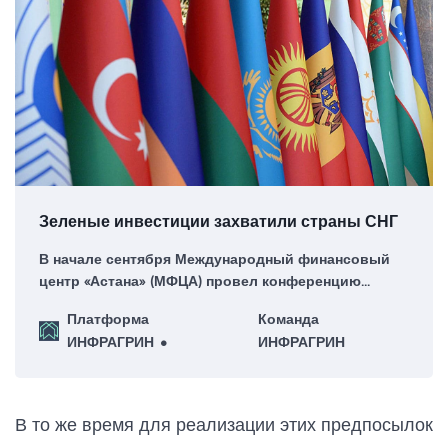
Зеленые инвестиции захватили страны СНГ
В начале сентября Международный финансовый
центр «Астана» (МФЦА) провел конференцию
«Astana Finance Days» (AFD 2024). Это мероприятие
Платформа
Команда
служит ключевой площадкой для обсуждения
ИНФРАГРИН
ИНФРАГРИН
актуальных вопросов, тенденций и возможностей
в финансовом секторе по всему Евразийскому
региону.
В то же время для реализации этих предпосылок