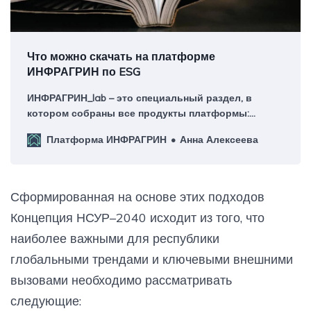
Что можно скачать на платформе
ИНФРАГРИН по ESG
ИНФРАГРИН_lab – это специальный раздел, в
котором собраны все продукты платформы:
доклады, каталоги, справочные издания и
Платформа ИНФРАГРИН
Анна Алексеева
переводы, доступные для скачивания в
некоммерческих целях без ограничений.
Сформированная на основе этих подходов
Концепция НСУР–2040 исходит из того, что
наиболее важными для республики
глобальными трендами и ключевыми внешними
вызовами необходимо рассматривать
следующие: