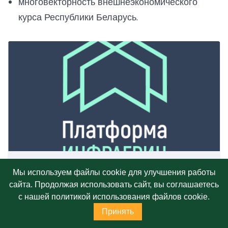
многовекторность внешнеэкономического
курса Республики Беларусь.
Международный экономический форум СНГ -
Мы используем файлы cookie для улучшения работы
каковы прогнозы?
сайта. Продолжая использовать сайт, вы соглашаетесь
с нашей политикой использования файлов cookie.
28 – 29 марта в Москве пройдет ежегодный
Международный экономический форум государств
Принять
– участников СНГ.