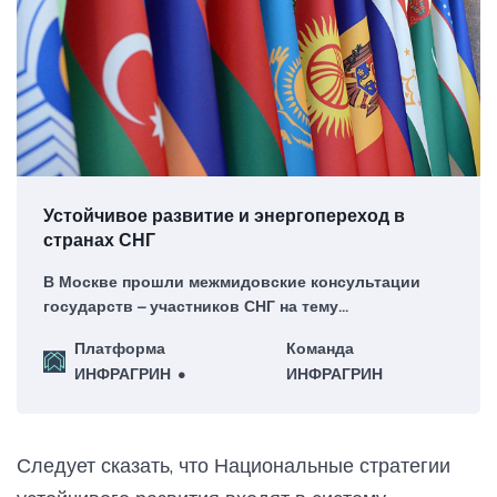
Устойчивое развитие и энергопереход в
странах СНГ
В Москве прошли межмидовские консультации
государств – участников СНГ на тему
«Экономические аспекты климатической повестки.
Платформа
Команда
Вопросы энергоперехода и развития
ИНФРАГРИН
ИНФРАГРИН
низкоуглеродной энергетики».
Следует сказать, что Национальные стратегии