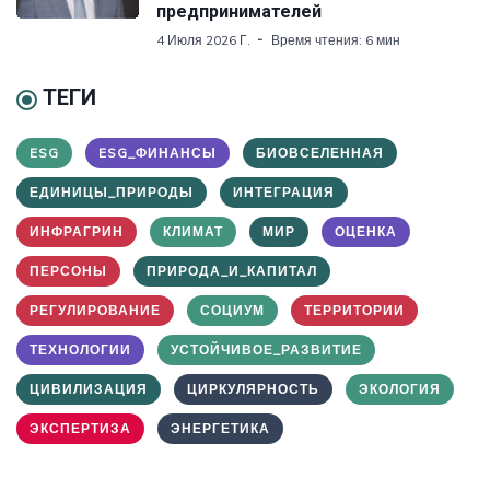
предпринимателей
4 Июля 2026 Г.
Время чтения: 6 мин
ТЕГИ
ESG
ESG_ФИНАНСЫ
БИОВСЕЛЕННАЯ
ЕДИНИЦЫ_ПРИРОДЫ
ИНТЕГРАЦИЯ
ИНФРАГРИН
КЛИМАТ
МИР
ОЦЕНКА
ПЕРСОНЫ
ПРИРОДА_И_КАПИТАЛ
РЕГУЛИРОВАНИЕ
СОЦИУМ
ТЕРРИТОРИИ
ТЕХНОЛОГИИ
УСТОЙЧИВОЕ_РАЗВИТИЕ
ЦИВИЛИЗАЦИЯ
ЦИРКУЛЯРНОСТЬ
ЭКОЛОГИЯ
ЭКСПЕРТИЗА
ЭНЕРГЕТИКА