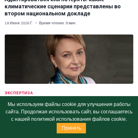
климатические сценарии представлены во
втором национальном докладе
18 Июня 2026 Г.
Время чтения: 8 мин
ЭКСПЕРТИЗА
Климатическая политика: как стандарты учета
Мы используем файлы cookie для улучшения работы
программируют поведение бизнеса
сайта. Продолжая использовать сайт, вы соглашаетесь
с нашей политикой использования файлов cookie.
8 Июня 2026 Г.
Время чтения: 6 мин
Принять