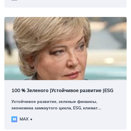
финансирование, углеродные налоги,
климатическая отчетность.
100 % Зеленого |Устойчивое развитие |ESG
Устойчивое развитие, зеленые финансы,
экономика замкнутого цикла, ESG, климат.
Авторский канал руководителя платформы
MAX
ИНФРАГРИН Светланы Бик