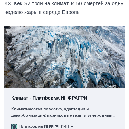
XXI век. $2 трлн на климат. И 50 смертей за одну
неделю жары в сердце Европы.
Климат - Платформа ИНФРАГРИН
Климатическая повестка, адаптация и
декарбонизация: парниковые газы и углеродный
след, углеродное регулирование, система
Платформа ИНФРАГРИН
торговли выбросами, климатическое