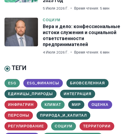
2025 год
5 Июля 2026 Г.
Время чтения: 5 мин
СОЦИУМ
Вера и дело: конфессиональные
истоки служения и социальной
ответственности
предпринимателей
4 Июля 2026 Г.
Время чтения: 6 мин
ТЕГИ
ESG
ESG_ФИНАНСЫ
БИОВСЕЛЕННАЯ
ЕДИНИЦЫ_ПРИРОДЫ
ИНТЕГРАЦИЯ
ИНФРАГРИН
КЛИМАТ
МИР
ОЦЕНКА
ПЕРСОНЫ
ПРИРОДА_И_КАПИТАЛ
РЕГУЛИРОВАНИЕ
СОЦИУМ
ТЕРРИТОРИИ