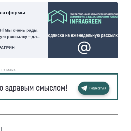
 платформы
! Мы очень рады,
ую рассылку – для
РАГРИН
- Реклама -
Н