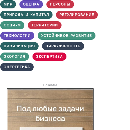
МИР
ОЦЕНКА
ПЕРСОНЫ
ПРИРОДА_И_КАПИТАЛ
РЕГУЛИРОВАНИЕ
СОЦИУМ
ТЕРРИТОРИИ
ТЕХНОЛОГИИ
УСТОЙЧИВОЕ_РАЗВИТИЕ
ЦИВИЛИЗАЦИЯ
ЦИРКУЛЯРНОСТЬ
ЭКОЛОГИЯ
ЭКСПЕРТИЗА
ЭНЕРГЕТИКА
- Реклама -