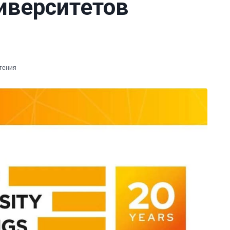
иверситетов
чтения