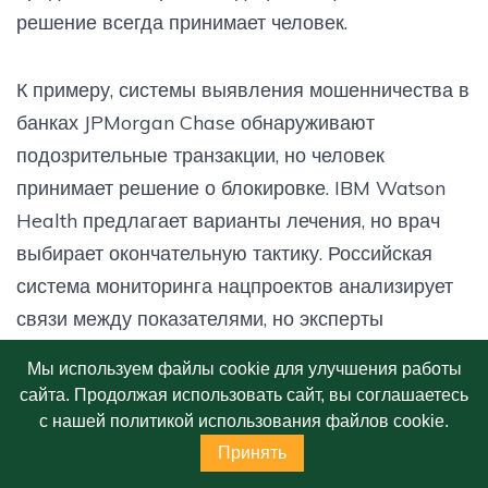
решение всегда принимает человек.
К примеру, системы выявления мошенничества в
банках JPMorgan Chase обнаруживают
подозрительные транзакции, но человек
принимает решение о блокировке. IBM Watson
Health предлагает варианты лечения, но врач
выбирает окончательную тактику. Российская
система мониторинга нацпроектов анализирует
связи между показателями, но эксперты
принимают решения.
Мы используем файлы cookie для улучшения работы
сайта. Продолжая использовать сайт, вы соглашаетесь
Россия, Китай, Сингапур, Эстония, Абу-Даби и
с нашей политикой использования файлов cookie.
десятки других государств выбирают путь
Принять
постепенной интеграции ИИ как инструмента