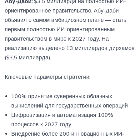
Абу-Даби:
$3,5 миллиарда на полностью ИИ-
галлюцинаций - так и непонятно. Но явление ИИ-
ориентированное правительство. Абу-Даби
фантазий, уверенно продвигаемых ботами и
нейросетями за проверенную информацию, уже
объявил о самом амбициозном плане — стать
вышло за границы безопасной экзотики. Риски
первым полностью ИИ-ориентированным
зашкаливают! О галлюцинациях нейросетей
впервые было рассказано 30 лет назад в научном
правительством в мире к 2027 году. На
журнале. К этому юбилею ИНФРАГРИН подготовил
реализацию выделено 13 миллиардов дирхамов
обзор и сформулировал диагноз заболевания, как
($3,5 миллиарда).
говорится, наслаждайтесь. У ИИ ответственность
за сказанное и написанное отсутствует напрочь! ➡️
Подробнее тут. #AI #ИИ #галлюцинации_ИИ 🖥
Ключевые параметры стратегии:
Подписаться на еженедельную рассылку
ИНФРАГРИН можно тут. 🪴Подписаться на
телеграм-канал Светланы Бик 100%_Зеленого
100% принятие суверенных облачных
@greenpercent
вычислений для государственных операций
Цифровизация и автоматизация 100%
процессов к 2027 году
Внедрение более 200 инновационных ИИ-