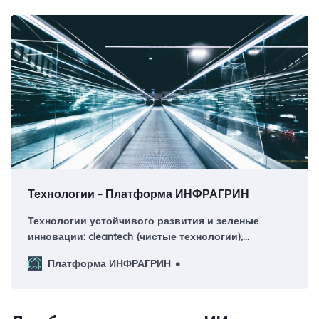
Технологии - Платформа ИНФРАГРИН
Технологии устойчивого развития и зеленые
инновации: cleantech (чистые технологии),
искусственный интеллект для устойчивости,
Платформа ИНФРАГРИН
цифровая трансформация и экология, интернет
вещей и smart cities (умные города), блокчейн в
ESG, роботизация и автоматизация, биотехнологии
и синтетическая биология.