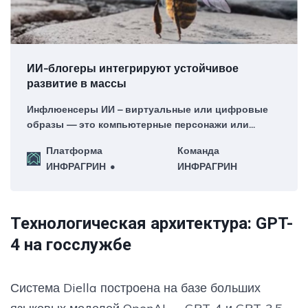
ИИ-блогеры интегрируют устойчивое
развитие в массы
Инфлюенсеры ИИ – виртуальные или цифровые
образы — это компьютерные персонажи или
аватары, которые имитируют человеческое
Платформа
Команда
поведение и взаимодействуют с аудиторией на
ИНФРАГРИН
ИНФРАГРИН
платформах социальных сетей.
Технологическая архитектура: GPT-
4 на госслужбе
Система Diella построена на базе больших