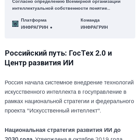
Согласно определению Всемирной организации
интеллектуальной собственности понятие
«искусственный интеллект» впервые появилось в
Платформа
Команда
контексте одноименного научно-
ИНФРАГРИН
ИНФРАГРИН
исследовательского проекта, осуществленного в
Дартмутском колледже летом 1956 г.
Российский путь: ГосТех 2.0 и
Центр развития ИИ
Россия начала системное внедрение технологий
искусственного интеллекта в госуправление в
рамках национальной стратегии и федерального
проекта "Искусственный интеллект".
Национальная стратегия развития ИИ до
2030 года.
Утверждена в октябре 2019 года