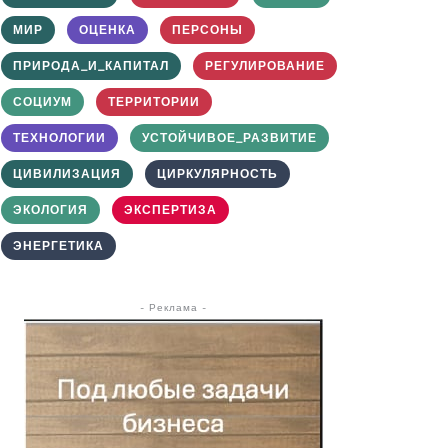
МИР
ОЦЕНКА
ПЕРСОНЫ
ПРИРОДА_И_КАПИТАЛ
РЕГУЛИРОВАНИЕ
СОЦИУМ
ТЕРРИТОРИИ
ТЕХНОЛОГИИ
УСТОЙЧИВОЕ_РАЗВИТИЕ
ЦИВИЛИЗАЦИЯ
ЦИРКУЛЯРНОСТЬ
ЭКОЛОГИЯ
ЭКСПЕРТИЗА
ЭНЕРГЕТИКА
- Реклама -