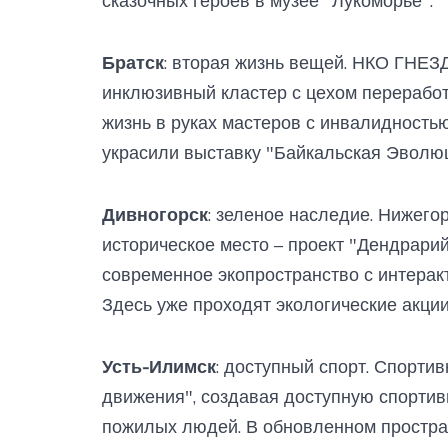
сказочных героев в музее "Лукоморье".
Братск
: вторая жизнь вещей. НКО ГНЕЗД
инклюзивный кластер с цехом переработк
жизнь в руках мастеров с инвалидностью
украсили выставку "Байкальская Эволюц
Дивногорск
: зеленое наследие. Нижего
историческое место – проект "Дендрари
современное экопространство с интерак
Здесь уже проходят экологические акци
Усть-Илимск
: доступный спорт. Спорти
движения", создавая доступную спортив
пожилых людей. В обновленном простра