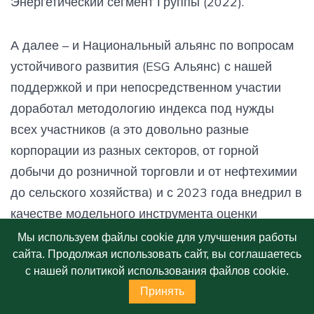
Энергетический сегмент Группы (2022).
А далее – и Национальный альянс по вопросам
устойчивого развития (ESG Альянс) с нашей
поддержкой и при непосредственном участии
доработал методологию индекса под нужды
всех участников (а это довольно разные
корпорации из разных секторов, от горной
добычи до розничной торговли и от нефтехимии
до сельского хозяйства) и с 2023 года внедрил в
качестве модельного инструмента оценки
эффективности социальных инвестиций.
Мы используем файлы cookie для улучшения работы
сайта. Продолжая использовать сайт, вы соглашаетесь
с нашей политикой использования файлов cookie.
Принять
И знаете, какой итог по