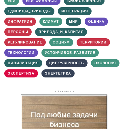
ESG
ESG_ФИНАНСЫ
БИОВСЕЛЕННАЯ
ЕДИНИЦЫ_ПРИРОДЫ
ИНТЕГРАЦИЯ
ИНФРАГРИН
КЛИМАТ
МИР
ОЦЕНКА
ПЕРСОНЫ
ПРИРОДА_И_КАПИТАЛ
РЕГУЛИРОВАНИЕ
СОЦИУМ
ТЕРРИТОРИИ
ТЕХНОЛОГИИ
УСТОЙЧИВОЕ_РАЗВИТИЕ
ЦИВИЛИЗАЦИЯ
ЦИРКУЛЯРНОСТЬ
ЭКОЛОГИЯ
ЭКСПЕРТИЗА
ЭНЕРГЕТИКА
- Реклама -