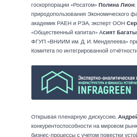
госкорпорации «Росатом»
Полина Лион
природопользования Экономического фак
академик РАЕН и РЭА, эксперт ООН
Сер
«Общественный капитал» А
сият Багат
ФГУП «ВНИИМ им. Д. И. Менделеева» пр
Комитета по интегрированной отчётност
Открывая пленарную дискуссию,
Андре
конкурентоспособности на мировом рын
бизнес-процессы с учетом повестки усто