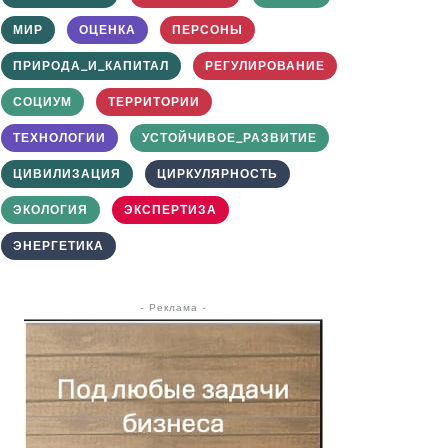
МИР
ОЦЕНКА
ПЕРСОНЫ
ПРИРОДА_И_КАПИТАЛ
РЕГУЛИРОВАНИЕ
СОЦИУМ
ТЕРРИТОРИИ
ТЕХНОЛОГИИ
УСТОЙЧИВОЕ_РАЗВИТИЕ
ЦИВИЛИЗАЦИЯ
ЦИРКУЛЯРНОСТЬ
ЭКОЛОГИЯ
ЭКСПЕРТИЗА
ЭНЕРГЕТИКА
- Реклама -