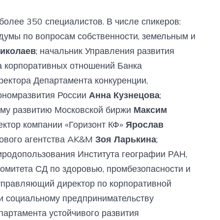
более 350 специалистов. В числе спикеров:
думы по вопросам собственности, земельным и
иколаев
; начальник Управления развития
а корпоративных отношений Банка
иректора Департамента конкуренции,
ономразвития России
Анна Кузнецова
;
ому развитию Московской биржи
Максим
ектор компании «Горизонт КФ»
Ярослав
гового агентства AK&M
Зоя Ларькина
;
иродопользования Института географии РАН,
омитета СД по здоровью, промбезопасности и
 управляющий директор по корпоративной
 и социальному предпринимательству
епартамента устойчивого развития