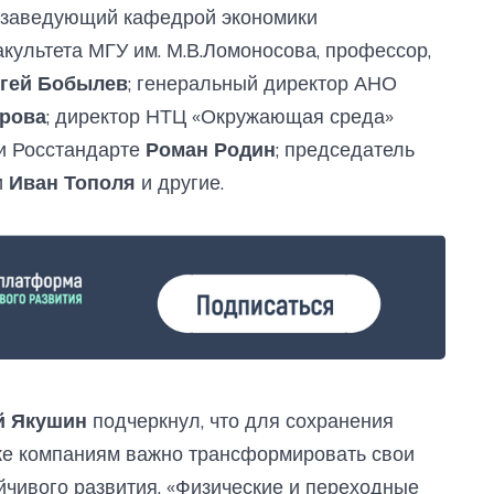
; заведующий кафедрой экономики
ультета МГУ им. М.В.Ломоносова, профессор,
гей Бобылев
; генеральный директор АНО
ырова
; директор НТЦ «Окружающая среда»
и Росстандарте
Роман Родин
; председатель
и
Иван Тополя
и другие.
й Якушин
подчеркнул, что для сохранения
ке компаниям важно трансформировать свои
йчивого развития. «Физические и переходные