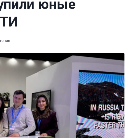
упили юные
ФТИ
чтения