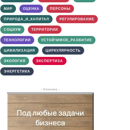
МИР
ОЦЕНКА
ПЕРСОНЫ
ПРИРОДА_И_КАПИТАЛ
РЕГУЛИРОВАНИЕ
СОЦИУМ
ТЕРРИТОРИИ
ТЕХНОЛОГИИ
УСТОЙЧИВОЕ_РАЗВИТИЕ
ЦИВИЛИЗАЦИЯ
ЦИРКУЛЯРНОСТЬ
ЭКОЛОГИЯ
ЭКСПЕРТИЗА
ЭНЕРГЕТИКА
- Реклама -