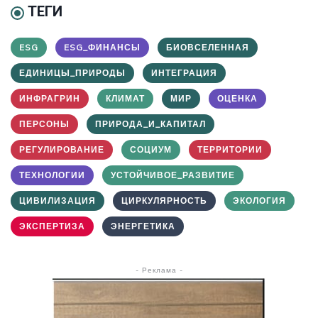
ТЕГИ
ESG
ESG_ФИНАНСЫ
БИОВСЕЛЕННАЯ
ЕДИНИЦЫ_ПРИРОДЫ
ИНТЕГРАЦИЯ
ИНФРАГРИН
КЛИМАТ
МИР
ОЦЕНКА
ПЕРСОНЫ
ПРИРОДА_И_КАПИТАЛ
РЕГУЛИРОВАНИЕ
СОЦИУМ
ТЕРРИТОРИИ
ТЕХНОЛОГИИ
УСТОЙЧИВОЕ_РАЗВИТИЕ
ЦИВИЛИЗАЦИЯ
ЦИРКУЛЯРНОСТЬ
ЭКОЛОГИЯ
ЭКСПЕРТИЗА
ЭНЕРГЕТИКА
- Реклама -