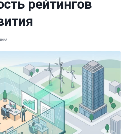
ость рейтингов
вития
ения