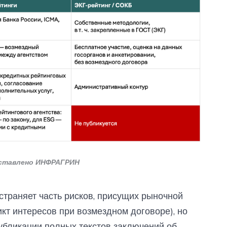
оставлено ИНФРАГРИН
траняет часть рисков, присущих рыночной
кт интересов при возмездном договоре), но
убликации полных текстов заключений об