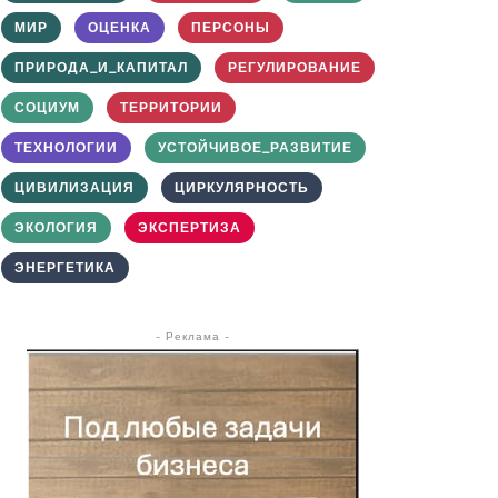
МИР
ОЦЕНКА
ПЕРСОНЫ
ПРИРОДА_И_КАПИТАЛ
РЕГУЛИРОВАНИЕ
СОЦИУМ
ТЕРРИТОРИИ
ТЕХНОЛОГИИ
УСТОЙЧИВОЕ_РАЗВИТИЕ
ЦИВИЛИЗАЦИЯ
ЦИРКУЛЯРНОСТЬ
ЭКОЛОГИЯ
ЭКСПЕРТИЗА
ЭНЕРГЕТИКА
- Реклама -