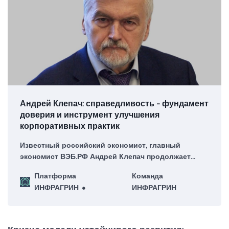
Андрей Клепач: справедливость - фундамент
доверия и инструмент улучшения
корпоративных практик
Известный российский экономист, главный
экономист ВЭБ.РФ Андрей Клепач продолжает
размышлять о значимости доверия в современной
Платформа
Команда
повестке устойчивого развития во второй части
ИНФРАГРИН
ИНФРАГРИН
экспертизы ИНФРАГРИН.