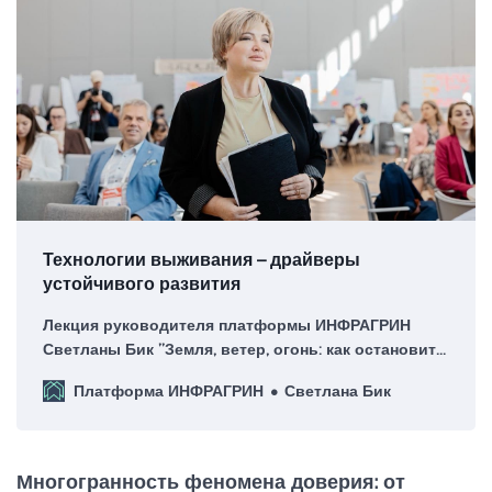
Технологии выживания – драйверы
устойчивого развития
Лекция руководителя платформы ИНФРАГРИН
Светланы Бик ”Земля, ветер, огонь: как остановить
борьбу с климатом и природой и перейти к
Платформа ИНФРАГРИН
Светлана Бик
согласию и устойчивому развитию”
Многогранность феномена доверия: от