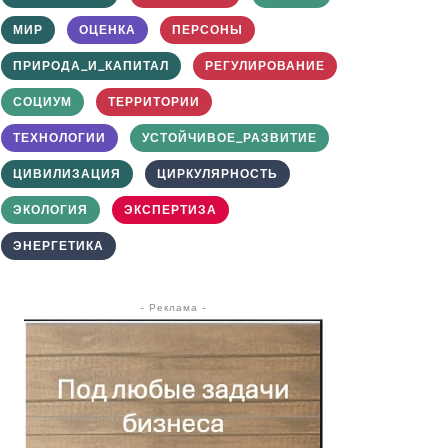
МИР
ОЦЕНКА
ПЕРСОНЫ
ПРИРОДА_И_КАПИТАЛ
РЕГУЛИРОВАНИЕ
СОЦИУМ
ТЕРРИТОРИИ
ТЕХНОЛОГИИ
УСТОЙЧИВОЕ_РАЗВИТИЕ
ЦИВИЛИЗАЦИЯ
ЦИРКУЛЯРНОСТЬ
ЭКОЛОГИЯ
ЭКСПЕРТИЗА
ЭНЕРГЕТИКА
- Реклама -