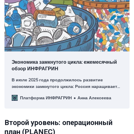
Экономика замкнутого цикла: ежемесячный
обзор ИНФРАГРИН
В июле 2025 года продолжилось развитие
экономики замкнутого цикла: Россия наращивает
технологическую независимость в сфере
Платформа ИНФРАГРИН
Анна Алексеева
переработки отходов, достигнув 43%
импортозамещения оборудования, Европейский
Союз запускает консультации по Закону о
циркулярной экономике.
Второй уровень: операционный
план (PLANEC)