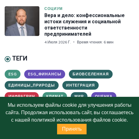
СОЦИУМ
Вера и дело: конфессиональные
истоки служения и социальной
ответственности
предпринимателей
4 Июля 2026 Г.
Время чтения: 6 мин
ТЕГИ
ESG
ESG_ФИНАНСЫ
БИОВСЕЛЕННАЯ
ЕДИНИЦЫ_ПРИРОДЫ
ИНТЕГРАЦИЯ
ИНФРАГРИН
КЛИМАТ
МИР
ОЦЕНКА
Мы используем файлы cookie для улучшения работы
ПЕРСОНЫ
ПРИРОДА_И_КАПИТАЛ
сайта. Продолжая использовать сайт, вы соглашаетесь
РЕГУЛИРОВАНИЕ
СОЦИУМ
ТЕРРИТОРИИ
с нашей политикой использования файлов cookie.
Принять
ТЕХНОЛОГИИ
УСТОЙЧИВОЕ_РАЗВИТИЕ