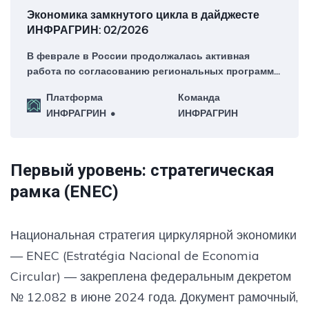
Экономика замкнутого цикла в дайджесте
ИНФРАГРИН: 02/2026
В феврале в России продолжалась активная
работа по согласованию региональных программ
перехода к экономике замкнутого цикла и
Платформа
Команда
запускались производственные мощности по
ИНФРАГРИН
ИНФРАГРИН
переработке вторсырья.
Первый уровень: стратегическая
рамка (ENEC)
Национальная стратегия циркулярной экономики
— ENEC (Estratégia Nacional de Economia
Circular) — закреплена федеральным декретом
№ 12.082 в июне 2024 года. Документ рамочный,