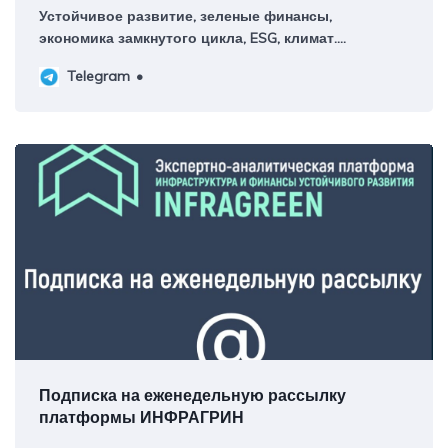
Устойчивое развитие, зеленые финансы,
экономика замкнутого цикла, ESG, климат.
Авторский канал руководителя платформы
Telegram
ИНФРАГРИН Светланы Бик Контакты:
@greenpercent_bot Регистрация в РКН:
https://knd.gov.ru/license?id=673601d697de7d1d1954
Подписка на еженедельную рассылку
платформы ИНФРАГРИН