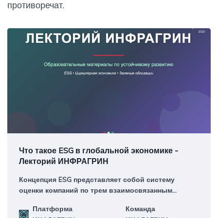
противоречат.
Что такое ESG в глобальной экономике -
Лекторий ИНФРАГРИН
Концепция ESG представляет собой систему
оценки компаний по трем взаимосвязанным
направлениям, интегрирующим нефинансовые
Платформа
Команда
риски и возможности в инвестиционные и