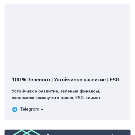
100 % Зелёного | Устойчивое развитие | ESG
Устойчивое развитие, зеленые финансы,
экономика замкнутого цикла, ESG, климат.
Авторский канал руководителя платформы
Telegram
ИНФРАГРИН Светланы Бик Контакты:
@greenpercent_bot Регистрация в РКН:
https://knd.gov.ru/license?id=673601d697de7d1d1954