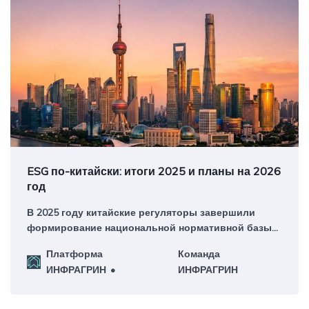
ESG по-китайски: итоги 2025 и планы на 2026
год
В 2025 году китайские регуляторы завершили
формирование национальной нормативной базы
ESG и запустили первый цикл обязательной
Платформа
Команда
отчетности. К апрелю 2026 года крупнейшие
ИНФРАГРИН
ИНФРАГРИН
публичные компании страны должны представить
отчеты по устойчивому развитию по единым
стандартам