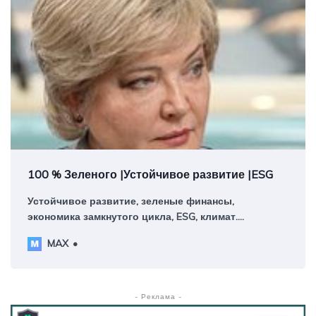
100 % Зеленого |Устойчивое развитие |ESG
Устойчивое развитие, зеленые финансы,
экономика замкнутого цикла, ESG, климат.
Авторский канал руководителя платформы
MAX
ИНФРАГРИН Светланы Бик
- Реклама -