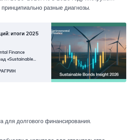
о принципиально разные диагнозы.
ий: итоги 2025
tal Finance
д «Sustainable
 глобального рынка
РАГРИН
м 2025 года.
а для долгового финансирования.