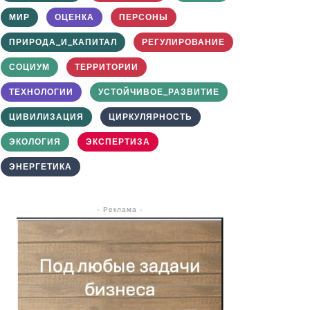
МИР
ОЦЕНКА
ПЕРСОНЫ
ПРИРОДА_И_КАПИТАЛ
РЕГУЛИРОВАНИЕ
СОЦИУМ
ТЕРРИТОРИИ
ТЕХНОЛОГИИ
УСТОЙЧИВОЕ_РАЗВИТИЕ
ЦИВИЛИЗАЦИЯ
ЦИРКУЛЯРНОСТЬ
ЭКОЛОГИЯ
ЭКСПЕРТИЗА
ЭНЕРГЕТИКА
- Реклама -