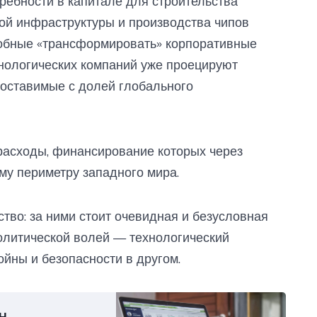
ребности в капитале для строительства
кой инфраструктуры и производства чипов
собные «трансформировать» корпоративные
нологических компаний уже проецируют
оставимые с долей глобального
расходы, финансирование которых через
му периметру западного мира.
тво: за ними стоит очевидная и безусловная
олитической волей — технологический
ойны и безопасности в другом.