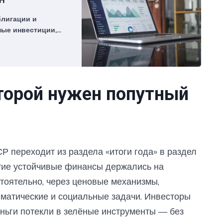
Н
блигации и
ные инвестиции,
в, устойчивое
сирование,
зеленые фонды,
торой нужен попутный
Р переходит из раздела «итоги года» в раздел
етие устойчивые финансы держались на
тоятельно, через ценовые механизмы,
матические и социальные задачи. Инвесторы
еньги потекли в зелёные инструменты — без