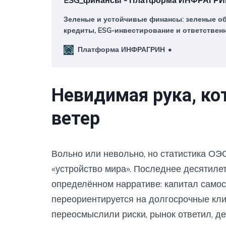
ESG_финансы - Платформа ИНФРАГРИ
Зеленые и устойчивые финансы: зеленые о
кредиты, ESG-инвестирование и ответствен
зеленая таксономия и классификация активо
Платформа ИНФРАГРИН
кредитование банков, климатическое финан
углеродные рынки и торговля выбросами, 
импакт-инвестирование.
Невидимая рука, ко
ветер
Вольно или невольно, но статистика ОЭС
«устройство мира». Последнее десятил
определённом нарративе: капитал самос
переориентируется на долгосрочные кли
переосмыслили риски, рынок ответил, д