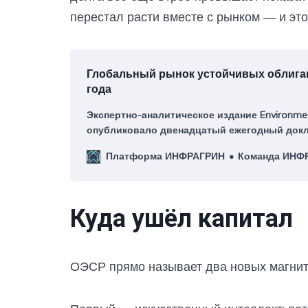
перестал расти вместе с рынком — и эт
Глобальный рынок устойчивых облигац
года
Экспертно-аналитическое издание Environmen
опубликовало двенадцатый ежегодный докла
Bonds Insight 2026» — наиболее полный срез
Платформа ИНФРАГРИН
Команда ИНФ
устойчивых долговых инструментов по итога
Куда ушёл капитал
ОЭСР прямо называет два новых магнит