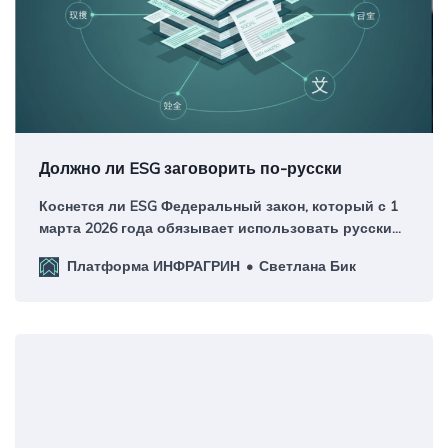
Должно ли ESG заговорить по-русски
Коснется ли ESG Федеральный закон, который с 1
марта 2026 года обязывает использовать русский
язык в публичной информации при торговле и
Платформа ИНФРАГРИН
Светлана Бик
обслуживании потребителей.
Пять российских гвоздей и неизбежность 
Третий гвоздь: доминирование пассивных 