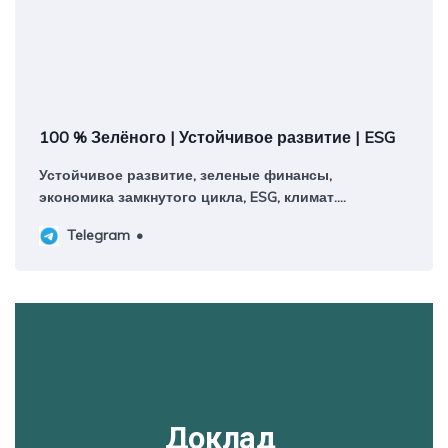
суверенизации
фондов и индексного/алгоритмического 
капитала
100 % Зелёного | Устойчивое развитие | ESG
Устойчивое развитие, зеленые финансы,
экономика замкнутого цикла, ESG, климат.
Авторский канал руководителя платформы
Telegram
ИНФРАГРИН Светланы Бик Контакты:
@greenpercent_bot Регистрация в РКН:
https://knd.gov.ru/license?id=673601d697de7d1d1954
Доклад 