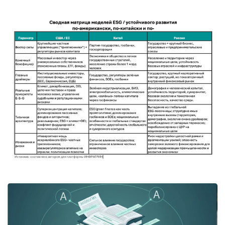
Второй гвоздь: револьверное перекрёстное 
владение