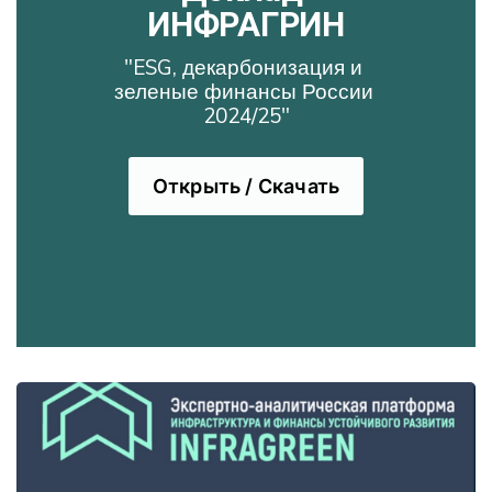
ИНФРАГРИН
"ESG, декарбонизация и 
Четвёртый гвоздь: подмена смыслов — ESG 
зеленые финансы России 
= климат + diversity + права человека «у них»
2024/25"
Открыть / Скачать