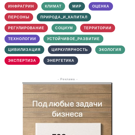
ИНФРАГРИН
КЛИМАТ
МИР
ОЦЕНКА
ПЕРСОНЫ
ПРИРОДА_И_КАПИТАЛ
РЕГУЛИРОВАНИЕ
СОЦИУМ
ТЕРРИТОРИИ
ТЕХНОЛОГИИ
УСТОЙЧИВОЕ_РАЗВИТИЕ
ЦИВИЛИЗАЦИЯ
ЦИРКУЛЯРНОСТЬ
ЭКОЛОГИЯ
ЭКСПЕРТИЗА
ЭНЕРГЕТИКА
- Реклама -