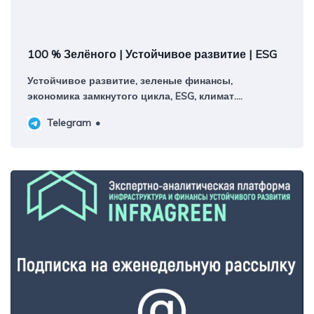
100 % Зелёного | Устойчивое развитие | ESG
Устойчивое развитие, зеленые финансы,
экономика замкнутого цикла, ESG, климат.
Авторский канал руководителя платформы
Telegram
ИНФРАГРИН Светланы Бик Контакты:
@greenpercent_bot Регистрация в РКН:
https://knd.gov.ru/license?id=673601d697de7d1d1954