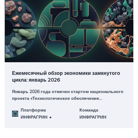
Ежемесячный обзор экономики замкнутого
цикла: январь 2026
Январь 2026 года отмечен стартом национального
проекта «Технологическое обеспечение
биоэкономики» и соглашением Минпромторга о
Платформа
Команда
создании системы переработки электроники.
ИНФРАГРИН
ИНФРАГРИН