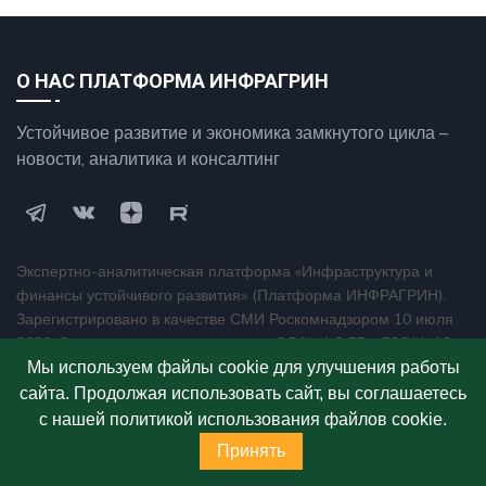
О НАС ПЛАТФОРМА ИНФРАГРИН
Устойчивое развитие и экономика замкнутого цикла –
новости, аналитика и консалтинг
Экспертно-аналитическая платформа «Инфраструктура и
финансы устойчивого развития» (Платформа ИНФРАГРИН).
Зарегистрировано в качестве СМИ Роскомнадзором 10 июля
2020. Свидетельство о регистрации ЭЛ № ФС 77 – 78644. 16+.
Мы используем файлы cookie для улучшения работы
НАВИГАЦИЯ
сайта. Продолжая использовать сайт, вы соглашаетесь
с нашей политикой использования файлов cookie.
Условия публикации материалов на коммерческой
Принять
основе