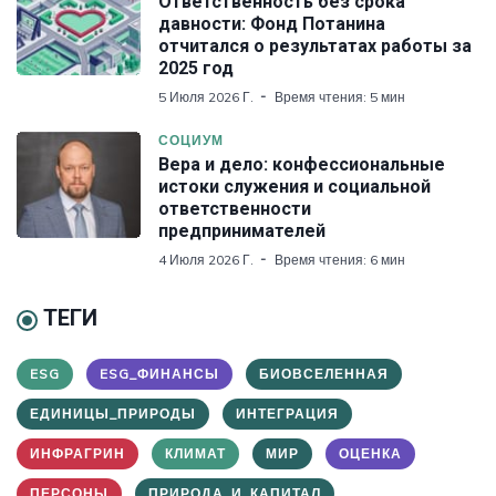
Ответственность без срока
давности: Фонд Потанина
отчитался о результатах работы за
2025 год
5 Июля 2026 Г.
Время чтения: 5 мин
СОЦИУМ
Вера и дело: конфессиональные
истоки служения и социальной
ответственности
предпринимателей
4 Июля 2026 Г.
Время чтения: 6 мин
ТЕГИ
ESG
ESG_ФИНАНСЫ
БИОВСЕЛЕННАЯ
ЕДИНИЦЫ_ПРИРОДЫ
ИНТЕГРАЦИЯ
ИНФРАГРИН
КЛИМАТ
МИР
ОЦЕНКА
ПЕРСОНЫ
ПРИРОДА_И_КАПИТАЛ