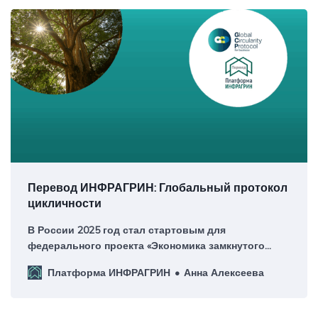
Перевод ИНФРАГРИН: Глобальный протокол
цикличности
В России 2025 год стал стартовым для
федерального проекта «Экономика замкнутого
цикла» в рамках нацпроекта «Экологическое
Платформа ИНФРАГРИН
Анна Алексеева
благополучие», а в октябре платформа ИНФРАГРИН
представила первый рейтинг циркулярной
трансформации субъектов РФ на основе методики