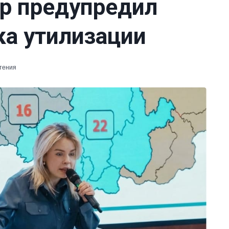
р предупредил
ка утилизации
чтения