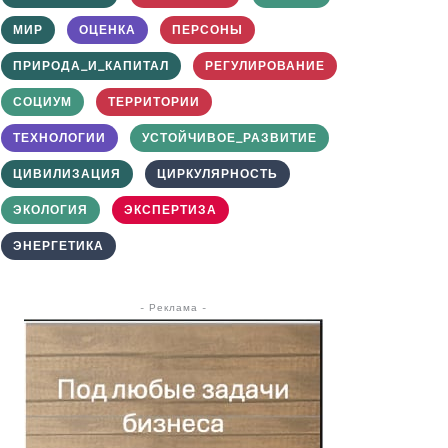
МИР
ОЦЕНКА
ПЕРСОНЫ
ПРИРОДА_И_КАПИТАЛ
РЕГУЛИРОВАНИЕ
СОЦИУМ
ТЕРРИТОРИИ
ТЕХНОЛОГИИ
УСТОЙЧИВОЕ_РАЗВИТИЕ
ЦИВИЛИЗАЦИЯ
ЦИРКУЛЯРНОСТЬ
ЭКОЛОГИЯ
ЭКСПЕРТИЗА
ЭНЕРГЕТИКА
- Реклама -