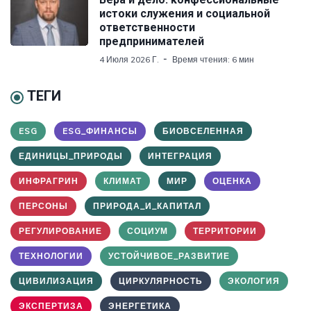
истоки служения и социальной
ответственности
предпринимателей
4 Июля 2026 Г.
Время чтения: 6 мин
ТЕГИ
ESG
ESG_ФИНАНСЫ
БИОВСЕЛЕННАЯ
ЕДИНИЦЫ_ПРИРОДЫ
ИНТЕГРАЦИЯ
ИНФРАГРИН
КЛИМАТ
МИР
ОЦЕНКА
ПЕРСОНЫ
ПРИРОДА_И_КАПИТАЛ
РЕГУЛИРОВАНИЕ
СОЦИУМ
ТЕРРИТОРИИ
ТЕХНОЛОГИИ
УСТОЙЧИВОЕ_РАЗВИТИЕ
ЦИВИЛИЗАЦИЯ
ЦИРКУЛЯРНОСТЬ
ЭКОЛОГИЯ
ЭКСПЕРТИЗА
ЭНЕРГЕТИКА