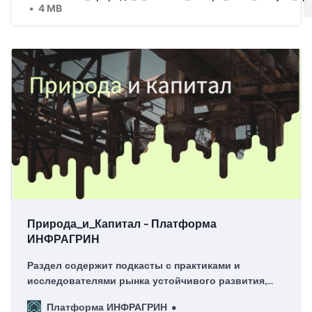
4 MB
Природа_и_Капитал - Платформа
ИНФРАГРИН
Раздел содержит подкасты с практиками и
исследователями рынка устойчивого развития,
аналитические статьи о финансовых механизмах
Платформа ИНФРАГРИН
привлечения частного капитала в