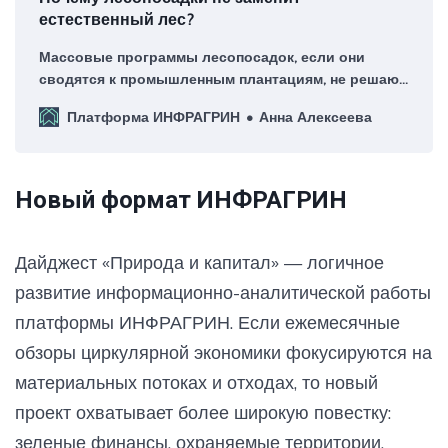
естественный лес?
Массовые программы лесопосадок, если они
сводятся к промышленным плантациям, не решают
климатическую задачу, поскольку они не
Платформа ИНФРАГРИН
Анна Алексеева
восстанавливают способность экосистемы
регулировать водный цикл.
Новый формат ИНФРАГРИН
Дайджест «Природа и капитал» — логичное
развитие информационно-аналитической работы
платформы ИНФРАГРИН. Если ежемесячные
обзоры циркулярной экономики фокусируются на
материальных потоках и отходах, то новый
проект охватывает более широкую повестку:
зеленые финансы, охраняемые территории,