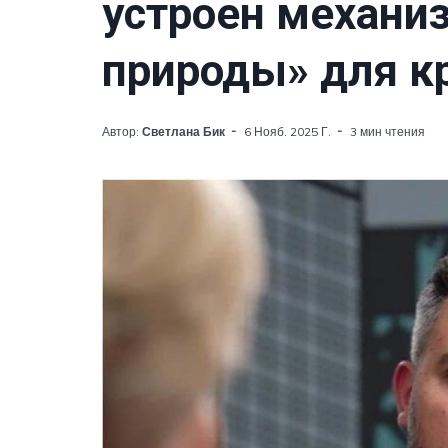
устроен механи
природы» для к
Автор:
Светлана Бик
6 Нояб. 2025 Г.
3 мин чтения