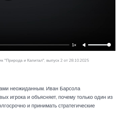
1×
к "Природа и Капитал", выпуск 2 от 28.10.2025
тами неожиданным. Иван Барсола
ых игрока и объясняет, почему только один из
олгосрочно и принимать стратегические