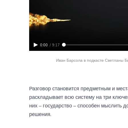
0:00
/
9:17
Иван Барсола в подкасте Светланы Би
Разговор становится предметным и мес
раскладывает всю систему на три ключев
них – государство – способен мыслить д
решения.