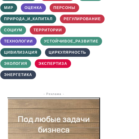
МИР
ОЦЕНКА
ПЕРСОНЫ
ПРИРОДА_И_КАПИТАЛ
РЕГУЛИРОВАНИЕ
СОЦИУМ
ТЕРРИТОРИИ
ТЕХНОЛОГИИ
УСТОЙЧИВОЕ_РАЗВИТИЕ
ЦИВИЛИЗАЦИЯ
ЦИРКУЛЯРНОСТЬ
ЭКОЛОГИЯ
ЭКСПЕРТИЗА
ЭНЕРГЕТИКА
- Реклама -