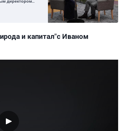
ным директором
спертно-
ских инициатив по
та «Единицы
рирода и капитал"с Иваном