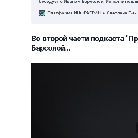
беседует с Иваном Барсолой, Исполнитель
Дирекции по ESG ПАО Сбербанк и членом эк
Платформа ИНФРАГРИН
Светлана Бик
редакционной группы Агентства стратегиче
разработке нового финансового инструмен
природы»
Во второй части подкаста "П
Барсолой...