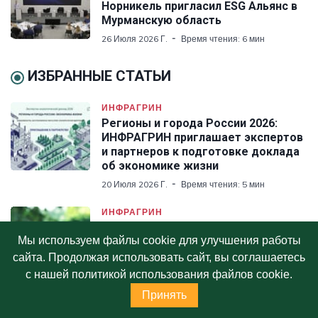
Норникель пригласил ESG Альянс в
Мурманскую область
26 Июля 2026 Г.
Время чтения: 6 мин
ИЗБРАННЫЕ СТАТЬИ
ИНФРАГРИН
Регионы и города России 2026:
ИНФРАГРИН приглашает экспертов
и партнеров к подготовке доклада
об экономике жизни
20 Июля 2026 Г.
Время чтения: 5 мин
ИНФРАГРИН
Рейтинг циркулярной
Мы используем файлы cookie для улучшения работы
трансформации регионов России
2026: ИНФРАГРИН публикует
сайта. Продолжая использовать сайт, вы соглашаетесь
обновления методики
с нашей политикой использования файлов cookie.
19 Июля 2026 Г.
Время чтения: 6 мин
Принять
ESG_ФИНАНСЫ