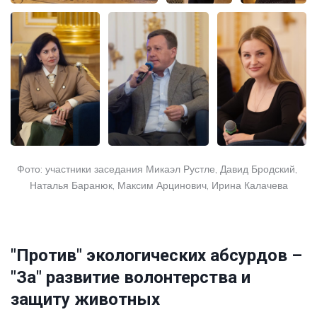
Фото: участники заседания Микаэл Рустле, Давид Бродский, 
Наталья Баранюк, Максим Арцинович, Ирина Калачева
"Против" экологических абсурдов –
"За" развитие волонтерства и
защиту животных