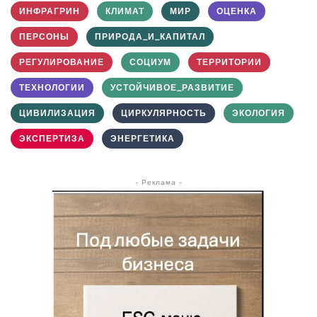
ИНФРАГРИН
КЛИМАТ
МИР
ОЦЕНКА
ПЕРСОНЫ
ПРИРОДА_И_КАПИТАЛ
РЕГУЛИРОВАНИЕ
СОЦИУМ
ТЕРРИТОРИИ
ТЕХНОЛОГИИ
УСТОЙЧИВОЕ_РАЗВИТИЕ
ЦИВИЛИЗАЦИЯ
ЦИРКУЛЯРНОСТЬ
ЭКОЛОГИЯ
ЭКСПЕРТИЗА
ЭНЕРГЕТИКА
- Реклама -