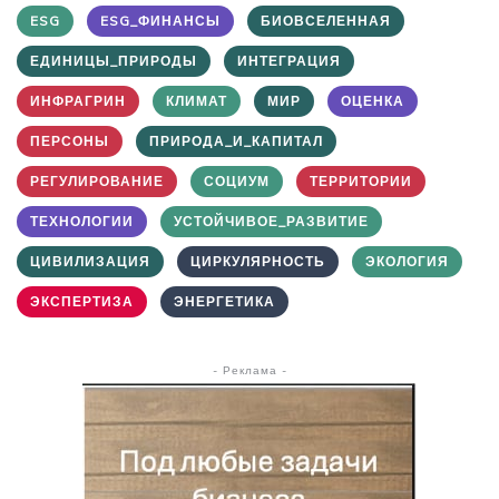
ESG
ESG_ФИНАНСЫ
БИОВСЕЛЕННАЯ
ЕДИНИЦЫ_ПРИРОДЫ
ИНТЕГРАЦИЯ
ИНФРАГРИН
КЛИМАТ
МИР
ОЦЕНКА
ПЕРСОНЫ
ПРИРОДА_И_КАПИТАЛ
РЕГУЛИРОВАНИЕ
СОЦИУМ
ТЕРРИТОРИИ
ТЕХНОЛОГИИ
УСТОЙЧИВОЕ_РАЗВИТИЕ
ЦИВИЛИЗАЦИЯ
ЦИРКУЛЯРНОСТЬ
ЭКОЛОГИЯ
ЭКСПЕРТИЗА
ЭНЕРГЕТИКА
- Реклама -