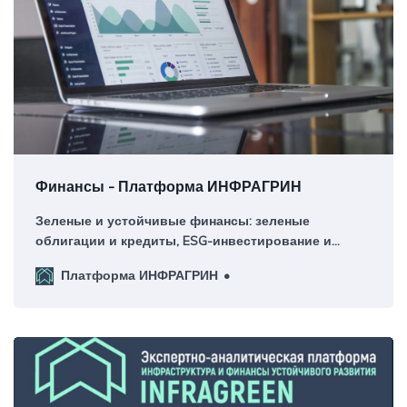
Финансы - Платформа ИНФРАГРИН
Зеленые и устойчивые финансы: зеленые
облигации и кредиты, ESG-инвестирование и
ответственные инвестиции, зеленая таксономия и
Платформа ИНФРАГРИН
классификация активов, устойчивое кредитование
банков, климатическое финансирование,
углеродные рынки и торговля выбросами,
зеленые фонды, импакт-инвестирование.