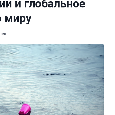
ии и глобальное
о миру
ения