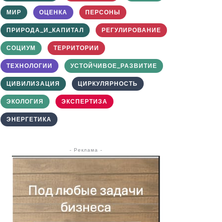
МИР
ОЦЕНКА
ПЕРСОНЫ
ПРИРОДА_И_КАПИТАЛ
РЕГУЛИРОВАНИЕ
СОЦИУМ
ТЕРРИТОРИИ
ТЕХНОЛОГИИ
УСТОЙЧИВОЕ_РАЗВИТИЕ
ЦИВИЛИЗАЦИЯ
ЦИРКУЛЯРНОСТЬ
ЭКОЛОГИЯ
ЭКСПЕРТИЗА
ЭНЕРГЕТИКА
- Реклама -