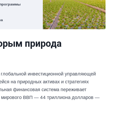
 программы
ва
торым природа
м
й глобальной инвестиционной управляющей
йся на природных активах и стратегиях
альная финансовая система переживает
ы мирового ВВП — 44 триллиона долларов —