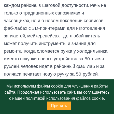
каждом районе, в шаговой доступности. Речь не
только о традиционных сапожниках и
часовщиках, но и о новом поколении сервисов:
фаб-лабах с 3D-принтерами для изготовления
запчастей, мейкерспейсах, где любой житель
может получить инструменты и знания для
ремонта. Когда сломается ручка у холодильника,
вместо покупки нового устройства за 50 тысяч
рублей, человек идет в районный фаб-лаб и за
полчаса печатает новую ручку за 50 рублей.
Мы используем файлы cookie для улучшения работы
Но для этого нужна системная работа с
сайта. Продолжая использовать сайт, вы соглашаетесь
производителями. Ремонтопригодность должна
с нашей политикой использования файлов cookie.
стать таким же обязательным качеством товара,
Принять
как безопасность. Модульный дизайн,