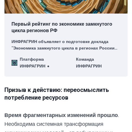
Первый рейтинг по экономике замкнутого
цикла регионов РФ
ИНФРАГРИН объявляет о подготовке доклада
”Экономика замкнутого цикла в регионах России
2025″ — первого в стране комплексного
Платформа
Команда
исследования циркулярной экономики на
ИНФРАГРИН
ИНФРАГРИН
региональном уровне, включающем
интегрированный рейтинг ИНФРАГРИН
РЕГИОНЫ_ЭЗЦ+.
Призыв к действию: переосмыслить
потребление ресурсов
Время фрагментарных изменений прошло
.
Необходима системная трансформация