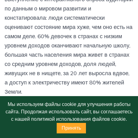
по данным о мировом развитии и
констатировала: люди систематически
оценивают состояние мира хуже, чем оно есть на
самом деле. 60% девочек в странах с низким
уровнем доходов оканчивают начальную школу,
большая часть населения мира живет в странах
со средним уровнем доходов, доля людей,
живущих не в нищете, за 20 лет выросла вдвое,
а доступ к электричеству имеют 80% жителей
Земли.
Мы используем файлы cookie для улучшения работы
Текущий год Мякотникова охарактеризовала как
сайта. Продолжая использовать сайт, вы соглашаетесь
с нашей политикой использования файлов cookie.
«год практики, а не декларации». К концу 2025
Принять
года утвержден стандарт общественного