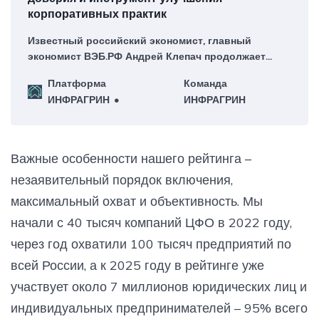
корпоративных практик
Известный российский экономист, главный
экономист ВЭБ.РФ Андрей Клепач продолжает
размышлять о значимости доверия в современной
Платформа
Команда
повестке устойчивого развития во второй части
ИНФРАГРИН
ИНФРАГРИН
экспертизы ИНФРАГРИН.
Важные особенности нашего рейтинга –
незаявительный порядок включения,
максимальный охват и объективность. Мы
начали с 40 тысяч компаний ЦФО в 2022 году,
через год охватили 100 тысяч предприятий по
всей России, а к 2025 году в рейтинге уже
участвует около 7 миллионов юридических лиц и
индивидуальных предпринимателей – 95% всего