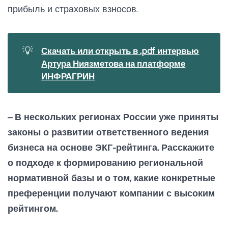
окрепнув, станут реальными инструментами
прибыль и страховых взносов.
воздействия на бизнес. А как же грядущий ISSB? О-
хо-хо... экспортеры и ПАО под давлением ЦБ будут
креативными, им судьба уготовила быть мульти-
💡
стандартными в своей нефинансовой отчетности,
Скачать или открыть в .pdf интервью
но готовить траекторию по российским
Артура Ниязметова на платформе
стандартам им пора уже по-серьезному. А всем
ИНФРАГРИН
компаниям неэкспортерам новомодный iSSB не
нужен 100 лет в обед и ужин. Если что, вот тут
разъяснения прямым текстом. Как там говаривал
товарищ Познер? - такие времена... 🍎 Подписаться
– В нескольких регионах России уже приняты
на телеграм-канал Светланы Бик 100%_Зеленого
законы о развитии ответственного ведения
@greenpercent
бизнеса на основе ЭКГ-рейтинга. Расскажите
о подходе к формированию региональной
нормативной базы и о том, какие конкретные
преференции получают компании с высоким
рейтингом.