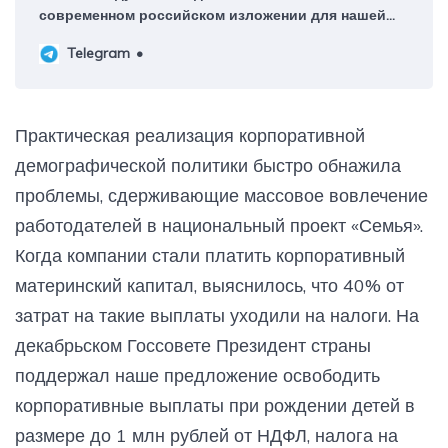
современном российском изложении для нашей
повестки ”о себе” - это не только про
Telegram
собственников, но и про акционеров.
Перебалансировка приоритетов в перечне
заинтересованных сторон под воздействием
политических ветров будет происходить все
Практическая реализация корпоративной
жестче. А вы по-прежнему их выстраиваете в
демографической политики быстро обнажила
олдскульной иерархии? На GRI надейся, но сам
все-таки не плошай. В парадигме ответственности,
проблемы, сдерживающие массовое вовлечение
конечно, останется место для ESG, хотя синонимы
работодателей в национальный проект «Семья».
будут вести себя еще проактивнее, а вопросы,
Когда компании стали платить корпоративный
зачем бизнесу российские метрики, по которым
теперь измеряется ответственность, а не ESG,
материнский капитал, выяснилось, что 40% от
почему регионы присутствия важно считать
затрат на такие выплаты уходили на налоги. На
территориями ответственности, кому нужен ”этот
декабрьском Госсовете Президент страны
ЭКГ”, а также стандарт общественного капитала,
корпоративный демографический стандарт и
поддержал наше предложение освободить
прочие нововведения – эти вопросы, конечно же,
корпоративные выплаты при рождении детей в
будут перемещаться с методологической
размере до 1 млн рублей от НДФЛ, налога на
периферии в центр экспертных дискуссий и потом,