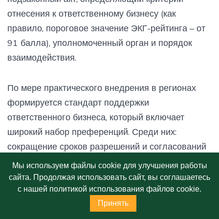
отнесения к ответственному бизнесу (как
правило, пороговое значение ЭКГ-рейтинга – от
91 балла), уполномоченный орган и порядок
взаимодействия.
По мере практического внедрения в регионах
формируется стандарт поддержки
ответственного бизнеса, который включает
широкий набор преференций. Среди них:
сокращение сроков разрешений и согласований
в 2-3 раза, приоритетное подключение к
Мы используем файлы cookie для улучшения работы
инфраструктуре, дополнительные баллы в
сайта. Продолжая использовать сайт, вы соглашаетесь
с нашей политикой использования файлов cookie.
конкурсах на получение субсидий и грантов,
Принять
льготные займы, регулярные встречи с