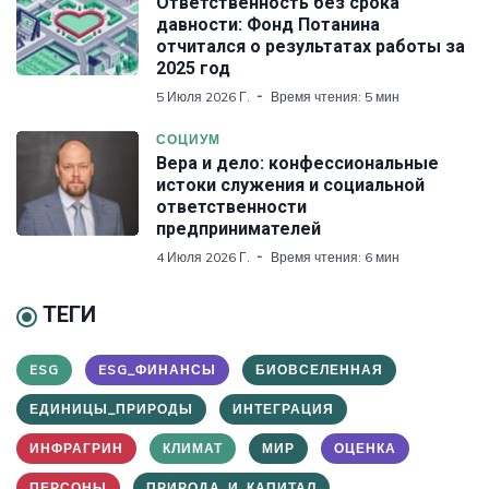
Ответственность без срока
давности: Фонд Потанина
отчитался о результатах работы за
2025 год
5 Июля 2026 Г.
Время чтения: 5 мин
СОЦИУМ
Вера и дело: конфессиональные
истоки служения и социальной
ответственности
предпринимателей
4 Июля 2026 Г.
Время чтения: 6 мин
ТЕГИ
ESG
ESG_ФИНАНСЫ
БИОВСЕЛЕННАЯ
ЕДИНИЦЫ_ПРИРОДЫ
ИНТЕГРАЦИЯ
ИНФРАГРИН
КЛИМАТ
МИР
ОЦЕНКА
ПЕРСОНЫ
ПРИРОДА_И_КАПИТАЛ