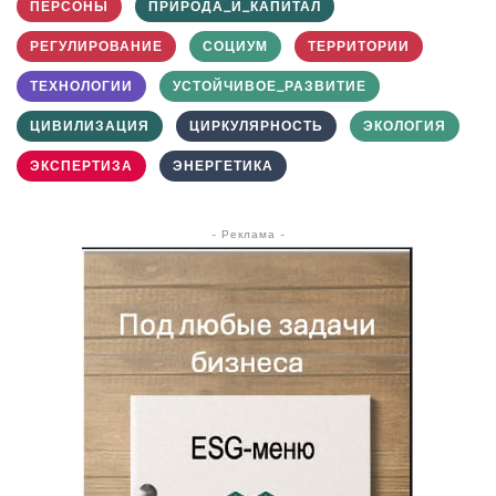
ПЕРСОНЫ
ПРИРОДА_И_КАПИТАЛ
РЕГУЛИРОВАНИЕ
СОЦИУМ
ТЕРРИТОРИИ
ТЕХНОЛОГИИ
УСТОЙЧИВОЕ_РАЗВИТИЕ
ЦИВИЛИЗАЦИЯ
ЦИРКУЛЯРНОСТЬ
ЭКОЛОГИЯ
ЭКСПЕРТИЗА
ЭНЕРГЕТИКА
- Реклама -