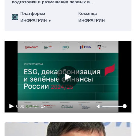
подготовки и размещения первых в
России зеленых облигаций в сфере обращения с
Платформа
Команда
ТКО компании ООО «РСБ ХМАО» для
ИНФРАГРИН
ИНФРАГРИН
финансирования концессионного проекта.
0:00
/
1:42
1×