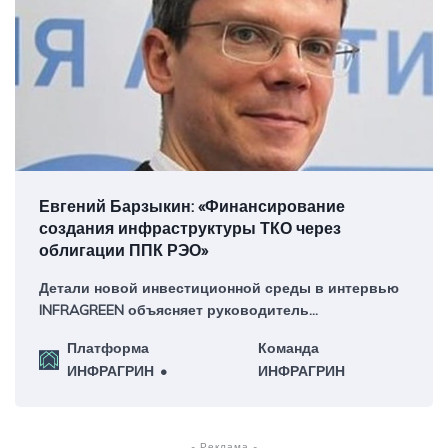
Евгений Барзыкин: «Финансирование
создания инфраструктуры ТКО через
облигации ППК РЭО»
Детали новой инвестиционной среды в интервью
INFRAGREEN объясняет руководитель
департамента инвестиционного развития и фондов
Платформа
Команда
ППК «Российский экологический оператор»
ИНФРАГРИН
ИНФРАГРИН
Евгений Барзыкин.
- Реклама -